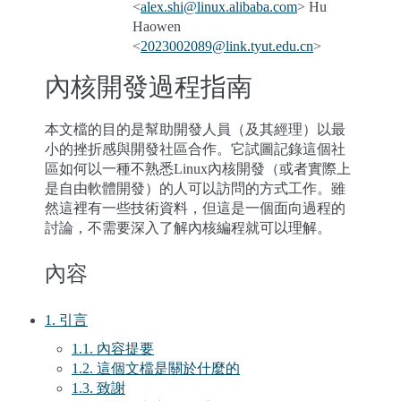
<
alex
.
shi
@
linux
.
alibaba
.
com
> Hu
Haowen
<
2023002089
@
link
.
tyut
.
edu
.
cn
>
內核開發過程指南
本文檔的目的是幫助開發人員（及其經理）以最
小的挫折感與開發社區合作。它試圖記錄這個社
區如何以一種不熟悉Linux內核開發（或者實際上
是自由軟體開發）的人可以訪問的方式工作。雖
然這裡有一些技術資料，但這是一個面向過程的
討論，不需要深入了解內核編程就可以理解。
內容
1. 引言
1.1. 內容提要
1.2. 這個文檔是關於什麼的
1.3. 致謝