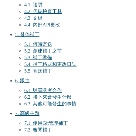
4.1. 陷阱
4.2. 代碼檢查工具
4.3. 文檔
4.4. 內部API更改
5. 發佈補丁
5.1. 何時寄送
5.2. 創建補丁之前
5.3. 補丁準備
5.4. 補丁格式和更改日誌
5.5. 寄送補丁
6. 跟進
6.1. 與審閱者合作
6.2. 接下來會發生什麼
6.3. 其他可能發生的事情
7. 高級主題
7.1. 使用Git管理補丁
7.2. 審閱補丁