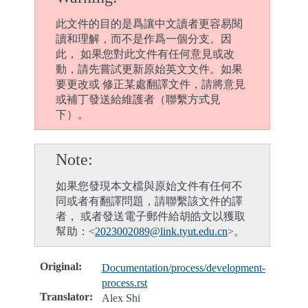
此文件的目的是爲讓中文讀者更容易閱
讀和理解，而不是作爲一個分支。因
此， 如果您對此文件有任何意見或改
動，請先嘗試更新原始英文文件。如果
要更改或 修正某處翻譯文件，請將意見
或補丁發送給維護者（聯繫方式見
下）。
Note
如果您發現本文檔與原始文件有任何不
同或者有翻譯問題，請聯繫該文件的譯
者， 或者發送電子郵件給胡皓文以獲取
幫助：<
2023002089
@
link
.
tyut
.
edu
.
cn
>。
Original
:
Documentation/process/development-
process.rst
Translator
:
Alex Shi