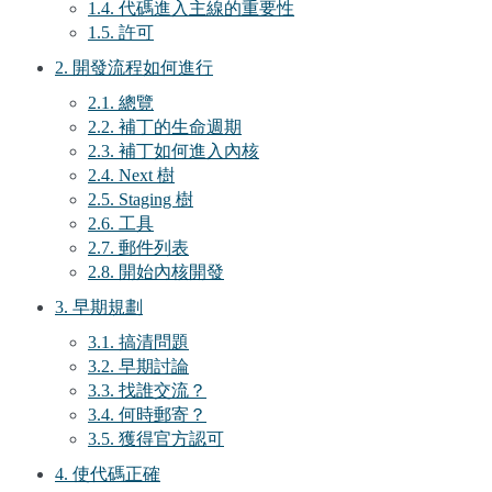
1.4. 代碼進入主線的重要性
1.5. 許可
2. 開發流程如何進行
2.1. 總覽
2.2. 補丁的生命週期
2.3. 補丁如何進入內核
2.4. Next 樹
2.5. Staging 樹
2.6. 工具
2.7. 郵件列表
2.8. 開始內核開發
3. 早期規劃
3.1. 搞清問題
3.2. 早期討論
3.3. 找誰交流？
3.4. 何時郵寄？
3.5. 獲得官方認可
4. 使代碼正確