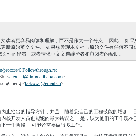
文读者更容易阅读和理解，而不是作为一个分支。 因此， 如果
试更新原始英文文件。 如果您发现本文档与原始文件有任何不同
该文件的译者，或者请求中文文档维护者和审阅者的帮助。
/process/6.Followthrough.rst
hi <
alex
.
shi
@
linux
.
alibaba
.
com
>
angCheng <
bobwxc
@
email
.
cn
>
前为止给出的指导方针，并且，随着您自己的工程技能的增加， 
的内核开发人员也能犯的最大错误之一 是，认为他们的工作现在
下一个阶段， 可能还需要做很多工作。