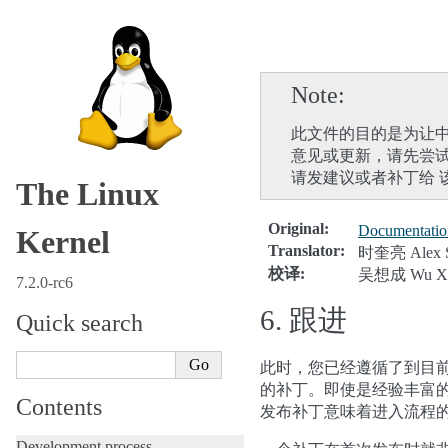
Note
此文件的目的是为让中
意见或更新，请先尝
请发建议或者补丁给 
The Linux
Original
:
Documentation
Kernel
Translator
:
时奎亮 Alex S
校译
:
吴想成 Wu Xi
7.2.0-rc6
6.
跟进
Quick search
此时，您已经遵循了到目
的补丁。即使是经验丰富
Contents
发布补丁意味着进入流程的
Development process