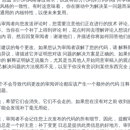
风格的一致性。有时这意味着， 你在驱动中为解决某一问题而
通用的 内核特性，以便未来复用。
当审阅者向您发送评论时，您需要注意他们正在进行的技术 评论
事。当你在一个补丁上得到评论 时，花点时间去理解评论人想说
的内 容。然后回复审阅者：谢谢他们，并描述你将如何回答他们
者建议的每个更改。如果您认为审阅者误解了您的代码，请 解释
的异议，请描述它并证明您对该 问题的解决方案是正确的。如果
你的 解释证明缺乏说服力，尤其是当其他人开始同意审稿人的观
己解决问题的方法视而不见，以至于你没有意识到某些东西完全
建议，每一个不会导致代码更改的审阅评论都应该产生一个额外的代码 
问题。
论，希望它们会消失。它们不会走的。如果您在没有对之前 收到
可能会发现补丁毫无用处。
住，审阅者不会记住您上次发布的代码的所有细节。因此， 提醒
题总是一个好主意；补丁变更 日志是提供此类信息的好地方。审