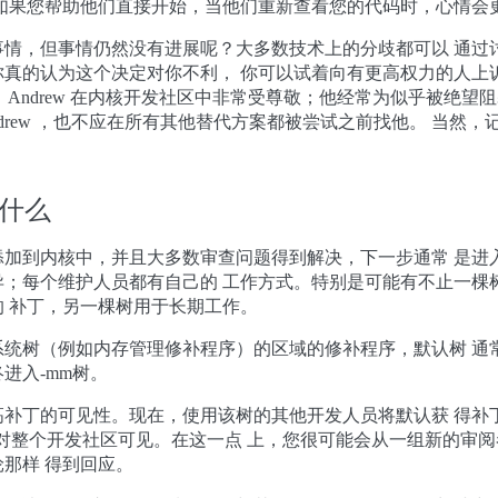
 如果您帮助他们直接开始，当他们重新查看您的代码时，心情会
事情，但事情仍然没有进展呢？大多数技术上的分歧都可以 通过
你真的认为这个决定对你不利， 你可以试着向有更高权力的人上
rton 。 Andrew 在内核开发社区中非常受尊敬；他经常为似乎被绝
ndrew ，也不应在所有其他替代方案都被尝试之前找他。 当然
什么
添加到内核中，并且大多数审查问题得到解决，下一步通常 是进
异；每个维护人员都有自己的 工作方式。特别是可能有不止一棵
 补丁，另一棵树用于长期工作。
统树（例如内存管理修补程序）的区域的修补程序，默认树 通常
进入-mm树。
高补丁的可见性。现在，使用该树的其他开发人员将默认获 得补
内容对整个开发社区可见。在这一点 上，您很可能会从一组新的审
那样 得到回应。