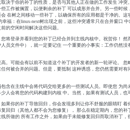
这取决于你的补丁的性质，是否与其他人正在做的工作发生 冲突
一些工作被搁置，以便剩余的补丁 可以成形并合并。另一些时候
还会 在树之间移动一些补丁，以确保所有的应用都是干净的。这
幸福：在linux-next树出现之前，这些冲突通常只在合并窗口
之前的空闲时间解决这些问题。
，您将登录并看到您的补丁已经合并到主线内核中。祝贺你！ 然
护人员文件中），就一定要记住 一个重要的小事实：工作仍然没
提高。可能会有以前不知道这个补丁的开发者的新一轮评论。 忽
在任何被合并的问题。但是，要抵制 这种诱惑，您仍然需要对有
码包含在主线中会将代码交给更多的一些测试人员。即使您 为尚
多少人会将您的代码构建到内核 中。当然，如果有测试人员，也
。如果你的补丁导致回归，你会发现多到让你不舒服的眼睛盯 着
修复回归（其他人都不会为您修复）， 那么在稳定期内，您的补
主线所做的 所有工作之外，如果由于未能修复回归而取消补丁，