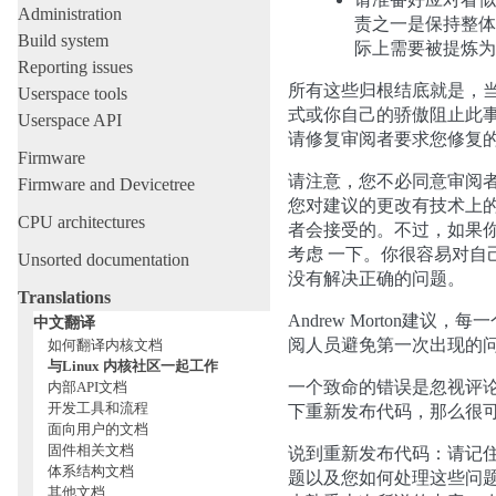
Administration
责之一是保持整体
Build system
际上需要被提炼为
Reporting issues
所有这些归根结底就是，
Userspace tools
式或你自己的骄傲阻止此
Userspace API
请修复审阅者要求您修复
Firmware
请注意，您不必同意审阅
Firmware and Devicetree
您对建议的更改有技术上
CPU architectures
者会接受的。不过，如果
考虑 一下。你很容易对自
Unsorted documentation
没有解决正确的问题。
Translations
Andrew Morton
中文翻译
阅人员避免第一次出现的
如何翻译内核文档
与Linux 内核社区一起工作
一个致命的错误是忽视评
内部API文档
开发工具和流程
下重新发布代码，那么很
面向用户的文档
固件相关文档
说到重新发布代码：请记
体系结构文档
题以及您如何处理这些问
其他文档