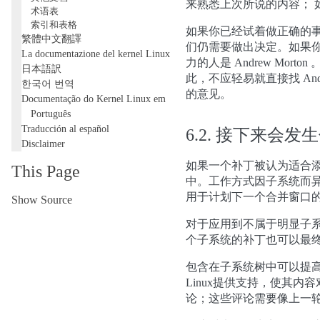
来熟悉上次所说的内容；
术语表
索引和表格
如果你已经试着做正确的
繁體中文翻譯
们仍需要做出决定。如果
La documentazione del kernel Linux
力的人是 Andrew Mo
日本語訳
此，不应轻易就直接找 A
한국어 번역
的意见。
Documentação do Kernel Linux em
Português
Traducción al español
6.2.
接下来会发生
Disclaimer
如果一个补丁被认为适合
This Page
中。工作方式因子系统而
用于计划下一个合并窗口的
Show Source
对于应用到不属于明显子系
个子系统的补丁也可以最终
包含在子系统树中可以提
Linux提供支持，使其
论；这些评论需要像上一轮