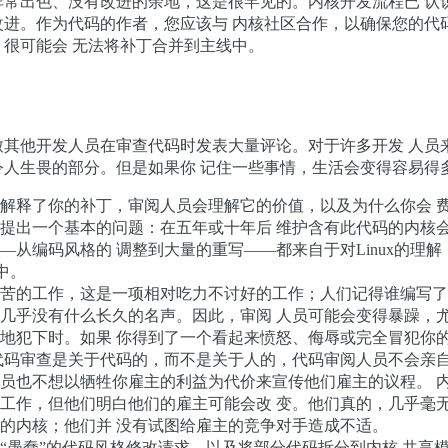
非常出色、没有改进的余地，这是很罕见的。内核开发流程已 认
改进。作为代码的作者，您应该与 内核社区合作，以确保您的代
很可能会 无法将补丁合并到主线中。
致其他开发人员在审查代码时发表大量评论。对于许多开发 人员
令人生畏的部分。但是如果你 记住一些事情，生活会变得容易得
解释了你的补丁，审阅人员会理解它的价值，以及为什么你会 
提出一个基本的问题：在五年或十年后 维护含有此代码的内核
—从编码风格的 调整到大量的重写——都来自于对Linux的理
发中。
苦的工作，这是一项相对吃力不讨好的工作；人们记得谁编写了
几乎没有什么长久的名声。因此，审阅 人员可能会变得暴躁，
地犯下时。如果 你得到了一个看起来愤怒、侮辱或完全冒犯你
代码审查是关于代码的，而不是关于人的，代码审阅人员不会亲
员也不想以牺牲你雇主的利益为代价来宣传他们雇主的议程。 
工作，但他们明白他们的雇主可能会改 变。他们真的，几乎毫
的内核；他们并 没有试图给雇主的竞争对手造成不适。
“愚蠢”的代码风格修改请求，以及将部分代码拆分到内核 共享