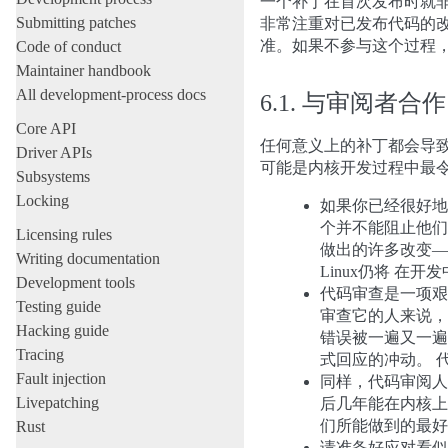
一个补丁在首次发布时就
Submitting patches
非常注重对已发布代码的
准。如果不参与这个过程，
Code of conduct
Maintainer handbook
All development-process docs
6.1.
与审阅者合作
Core API
任何意义上的补丁都会导
Driver APIs
可能是内核开发过程中最
Subsystems
Locking
如果你已经很好地
个并不能阻止他们
Licensing rules
做出的许多改变—
Writing documentation
Linux仍将 在开
Development tools
代码审查是一项艰
Testing guide
审查它的人来说，
Hacking guide
错误被一遍又一遍
Tracing
式回应的冲动。 
Fault injection
同样，代码审阅人
Livepatching
后几年能在内核上
们所能做到的最好
Rust
请准备好应对看似