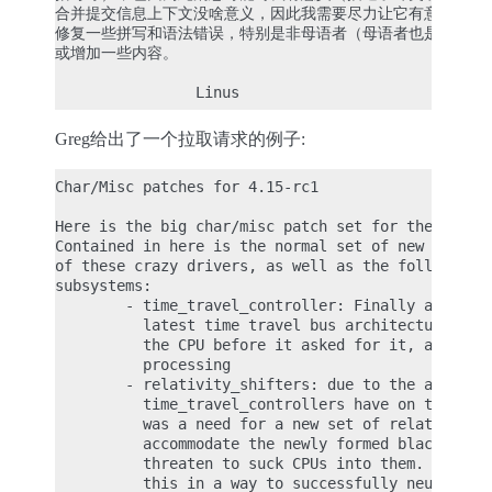
合并提交信息上下文没啥意义，因此我需要尽力让它有意义起来。
修复一些拼写和语法错误，特别是非母语者（母语者也是;^）。
或增加一些内容。

Greg给出了一个拉取请求的例子:
Char/Misc patches for 4.15-rc1

Here is the big char/misc patch set for the 4.15-r
Contained in here is the normal set of new functio
of these crazy drivers, as well as the following b
subsystems:

        - time_travel_controller: Finally a set of
          latest time travel bus architecture that
          the CPU before it asked for it, allowing
          processing

        - relativity_shifters: due to the affect t
          time_travel_controllers have on the over
          was a need for a new set of relativity s
          accommodate the newly formed black holes
          threaten to suck CPUs into them.  This s
          this in a way to successfully neutralize