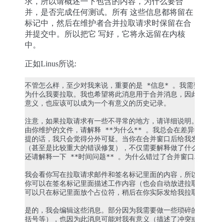
求，所以请概述一下包含的内容，为什么要合
并，是否完成任何测试。所有 这些信息都将留在
标记中，然后在维护者合并拉取请求时保留在合
并提交中。所以把它 写好，它将永远留在内核
中。
正如Linus所说:
不管怎么样，至少对我来说，重要的是 *信息* 。我需要知道我
为什么我要拉取。我也希望将此消息用于合并消息，因此它不仅应
意义，也应该可以成为一个有意义的历史记录。

注意，如果拉取请求有一些不寻常的地方，请详细说明。如果你修
由你维护的文件，请解释 **为什么** 。我总会在差异中看到的
提的话，我只会觉得分外可疑。当你在合并窗口后给我发新东西的
（甚至是比较重大的错误修复），不仅需要解释做了什么、为什么
还请解释一下 **时间问题** 。为什么错过了合并窗口……

我会看你写在拉取请求邮件和签名标记里面的内容，所以根据你的
你可以在签名标记里面描述工作内容（也会自动放进拉取请求邮件
可以只在标记里面放个占位符，稍后在你实际发给我拉取请求时描
是的，我会编辑这些消息。部分因为我需要做一些琐碎的格式调整
括号等），也因为此消息可能对我有意义（描述了冲突或一些个人