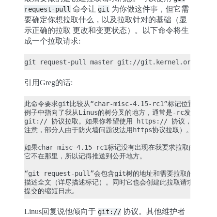
命令让
为你做这件事，但它需
request-pull
git
要确定你想拉取什么，以及拉取针对的基础（显
示正确的拉取 更改和变更状态）。以下命令将生
成一个拉取请求:
引用Greg的话:
此命令要求git比较从“char-misc-4.15-rc1”标记位置到“ma
例子中指向了我从Linus的树分叉的地方，通常是-rc发布）的差
git:// 协议拉取。如果你希望使用 https:// 协议，也可以
注意，部分人由于防火墙问题没法用https协议拉取）。

如果char-misc-4.15-rc1标记没有出现在我要求拉取的仓库中
它不在那里，所以记得推送到公开地方。

“git request-pull”会包含git树的地址和需要拉取的特定
描述全文（详尽描述标记）。同时它也会创建此拉取请求的差异状
Linus回复说他倾向于
协议。其他维护者
git://