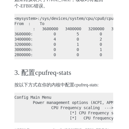
个-EFBIG错误。
<mysystem>:/sys/devices/system/cpu/cpu0/cpufreq/st
From  :    To

        :   3600000   3400000   3200000   3000000 
3600000:         0         5         0         0  
3400000:         4         0         2         0  
3200000:         0         1         0         2  
3000000:         0         0         1         0  
3. 配置cpufreq-stats
按以下方式在你的内核中配置cpufreq-stats:
Config Main Menu

        Power management options (ACPI, APM)  --->
                CPU Frequency scaling  --->

                        [*] CPU Frequency scaling
