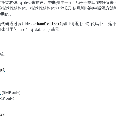
结构体irq_desc来描述。中断是由一个“无符号整型”的数值来
断描述符结构体。描述符结构体包含状态 信息和指向中断流方法
中断的。
码通过调用desc->
调用到通用中断代码中。 这个
handle_irq()
desc->irq_data.chip 基元。
成:
q()
(SMP only)
)
MP only)
a()