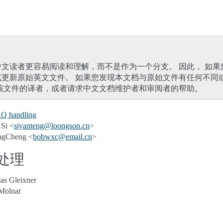
文读者更容易阅读和理解，而不是作为一个分支。 因此， 如果
试更新原始英文文件。 如果您发现本文档与原始文件有任何不同
该文件的译者，或者请求中文文档维护者和审阅者的帮助。
RQ handling
Si <
siyanteng
@
loongson
.
cn
>
gCheng <
bobwxc
@
email
.
cn
>
Q处理
as Gleixner
Molnar