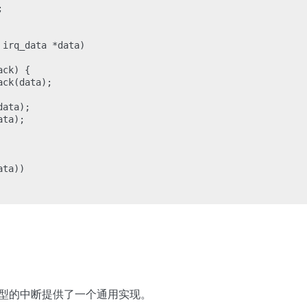


irq_data *data)

ck) {

ck(data);

ata);

ta);

ta))

为电平触发型的中断提供了一个通用实现。