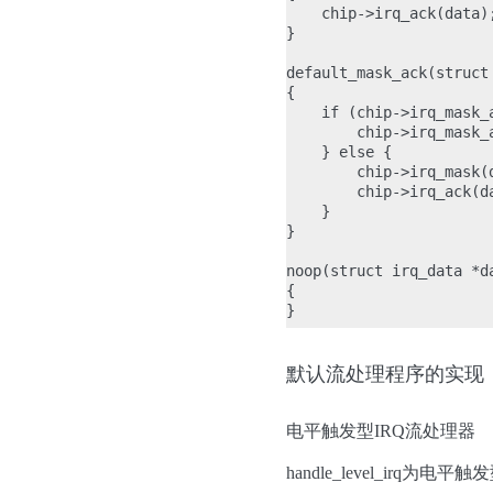
    chip->irq_ack(data);
}

default_mask_ack(struct 
{

    if (chip->irq_mask_a
        chip->irq_mask_a
    } else {

        chip->irq_mask(d
        chip->irq_ack(da
    }

}

noop(struct irq_data *da
{

默认流处理程序的实现
电平触发型IRQ流处理器
handle_level_irq