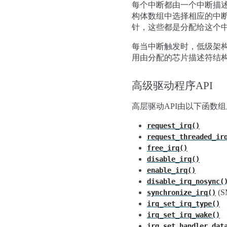
每个中断都由一个中断描述符
构体数组中选择相应的中
针，这些都是分配给这个
每当中断触发时，低级架构代
用由分配的芯片描述符结构体引用的
高级驱动程序API
高层驱动API由以下函数组
request_irq()
request_threaded_ir
free_irq()
disable_irq()
enable_irq()
disable_irq_nosync(
(S
synchronize_irq()
irq_set_irq_type()
irq_set_irq_wake()
irq_set_handler_dat