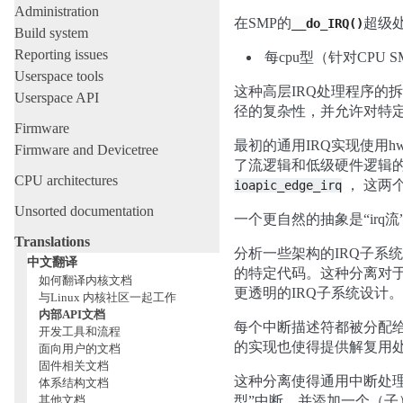
Administration
在SMP的
超级
__do_IRQ()
Build system
Reporting issues
每cpu型（针对CPU S
Userspace tools
这种高层IRQ处理程序的
Userspace API
径的复杂性，并允许对特
Firmware
最初的通用IRQ实现使用hw_in
Firmware and Devicetree
了流逻辑和低级硬件逻辑的
CPU architectures
， 这两
ioapic_edge_irq
Unsorted documentation
一个更自然的抽象是“irq
Translations
分析一些架构的IRQ子系
中文翻译
的特定代码。这种分离对于
如何翻译内核文档
更透明的IRQ子系统设计。
与Linux 内核社区一起工作
内部API文档
每个中断描述符都被分配给
开发工具和流程
的实现也使得提供解复用处
面向用户的文档
固件相关文档
这种分离使得通用中断处理
体系结构文档
其他文档
型”中断，并添加一个（子