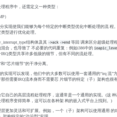
处理程序中，还需定义一种类型：
MP）
拆分实现使我们能够为每个特定的中断类型优化中断处理的流 程
定类型进行优化处理。
terrupt_type结构体及其
等回 调来区分超级处理
->ack
->end
混合，也导致了 不必要的代码重复：例如i386中的
ioapic_leve
个IRQ类型共享许多低级的细节，但有不同的流处理。
流”和“芯片细节”的干净分离。
统的实现可以发现，他们中的大多数可以使用一套通用的“irq 流
那些需要IRQ流本身而不需要芯 片细节的特定（子）架构也很
它自己的高层流程处理程序，这通常是一个通用的实现。(这 
理程序变得简单，这可以在各种架 构的嵌入式平台上找到。)
层更加灵活和可扩展。例如，一个（子）架构可以使用通用 的I
）架构特定的“边沿型”实现。