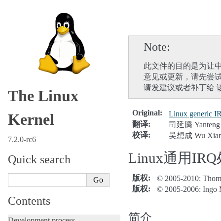
Note
此文件的目的是为让中
意见或更新，请先尝
请发建议或者补丁给 
The Linux
Original
:
Linux generic I
Kernel
翻译
:
司延腾 Yanteng 
校译
:
吴想成 Wu Xian
7.2.0-rc6
Linux通用IR
Quick search
版权
:
© 2005-2010: Thom
版权
:
© 2005-2006: Ingo 
Contents
简介
Development process