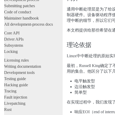
Submitting patches
通用中断处理层是为了给
Code of conduct
制器硬件。设备驱动程序使
Maintainer handbook
理中断的细节，所以它们可
All development-process docs
本文档提供给那些希望在通
Core API
Driver APIs
理论依据
Subsystems
Locking
Linux中中断处理的原始
Licensing rules
最初，Russell King
Writing documentation
用的集合。他区分了以下几
Development tools
Testing guide
电平触发型
Hacking guide
边沿触发型
Tracing
简单型
Fault injection
在实现过程中，我们发现了
Livepatching
Rust
响应EOI（end of inter