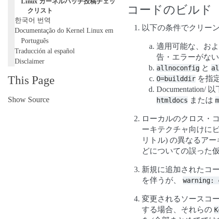
Linux カーネルパッチ投稿チェッ
コードのビルド
クリスト
한국어 번역
以下の条件でクリー
Documentação do Kernel Linux em
Português
適用可能な、お
Traducción al español
告・エラーがない
Disclaimer
と
allnoconfig
al
This Page
を指
O=builddir
Documenta
Show Source
または
htmldocs
m
ローカルのクロス・コンパ
ーキテクチャ向けにビル
リトル) の異なるア
どについての誤った仮
新規に追加されたコー
を伴うが、
warning:
変更されるソースコ
する場合、それらの
K