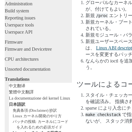
グローバルなカーネル 
Administration
が、付けてもよい)。
Build system
新規
エントリ
/proc
Reporting issues
新規カーネル・ブー
Userspace tools
されている。
Userspace API
新規モジュール・パ
新規ユーザースペー
Firmware
は、
Linux ABI descript
Firmware and Devicetree
ースを変更するパッ
CPU architectures
なんらかの ioctl 
う。
Unsorted documentation
Translations
ツールによるコ
中文翻译
繁體中文翻譯
スタイル・チェッカー 
La documentazione del kernel Linux
を確認済み。 指摘さ
日本語訳
sparse により入念
免責条項 (Disclaimer) 抄訳
で指
make
checkstack
Linux カーネル開発のやり方
ないが、 スタック消費
パッチの投稿: カーネルにコード
を入れるための必須ガイド