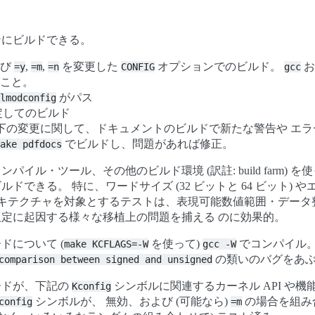
ンにビルドできる。
よび
,
,
を変更した
オプションでのビルド。
お
=y
=m
=n
CONFIG
gcc
こと。
がパス
lmodconfig
定してのビルド
tion/ 以下の変更に関して、ドキュメントのビルドで新たな警告や 
でビルドし、問題があれば修正。
ake
pdfdocs
イル・ツール、その他のビルド環境 (訳註: build farm) を使
ドできる。 特に、ワードサイズ (32 ビットと 64 ビット) や
ーキテクチャを対象とするテストは、表現可能数値範囲・データ
定に起因する様々な移植上の問題を捕える のに効果的。
ドについて (
を使って)
でコンパイル。
make
KCFLAGS=-W
gcc
-W
の類いのバグをあぶ
comparison
between
signed
and
unsigned
ードが、下記の
シンボルに関連するカーネル API や機能
Kconfig
シンボルが、 無効、および (可能なら)
の場合を組み
config
=m