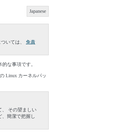
Japanese
については、
免責
本的な事項です。
 Linux カーネルパッ
、 その望ましい
ど、簡潔で把握し