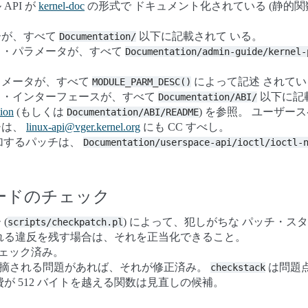
API が
kernel-doc
の形式で ドキュメント化されている (静的
ーが、すべて
以下に記載されて いる。
Documentation/
ト・パラメータが、すべて
Documentation/admin-guide/kernel-
ラメータが、すべて
によって記述 されてい
MODULE_PARM_DESC()
ス・インターフェースが、すべて
以下に記
Documentation/ABI/
ion
(もしくは
) を参照。 ユーザー
Documentation/ABI/README
チは、
linux-api
@
vger
.
kernel
.
org
にも CC すべし。
を追加するパッチは、
Documentation/userspace-api/ioctl/ioctl-
ードのチェック
(
) によって、犯しがちな パッチ・ス
scripts/checkpatch.pl
れる違反を残す場合は、それを正当化できること。
にチェック済み。
摘される問題があれば、それが修正済み。
は問題
checkstack
が 512 バイトを越える関数は見直しの候補。