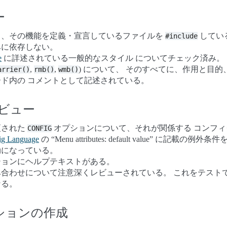
ー
て、その機能を定義・宣言しているファイルを
してい
#include
みに依存しない。
e
に詳述されている一般的なスタイル についてチェック済み。
,
,
) について、 そのすべてに、作用と目
arrier()
rmb()
wmb()
ド内の コメントとして記述されている。
のレビュー
更された
オプションについて、それが関係する コンフ
CONFIG
ig Language
の “Menu attributes: default value” に記載
効になっている。
ョンにヘルプテキストがある。
合わせについて注意深くレビューされている。 これをテスト
なる。
ションの作成