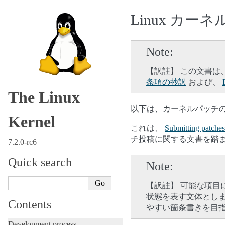
Linux カ
Note
【訳註】 この文書は
条項の抄訳
および、
The Linux
以下は、カーネルパッチ
Kernel
これは、
Submitting patches:
チ投稿に関する文書を踏
7.2.0-rc6
Quick search
Note
【訳註】 可能な項目
状態を表す文体とし
Contents
やすい箇条書きを目
Development process