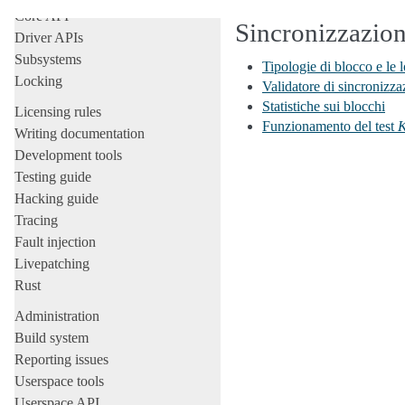
Core API
Sincronizzazio
Driver APIs
Subsystems
Tipologie di blocco e le l
Locking
Validatore di sincronizza
Statistiche sui blocchi
Licensing rules
Funzionamento del test
K
Writing documentation
Development tools
Testing guide
Hacking guide
Tracing
Fault injection
Livepatching
Rust
Administration
Build system
Reporting issues
Userspace tools
Userspace API