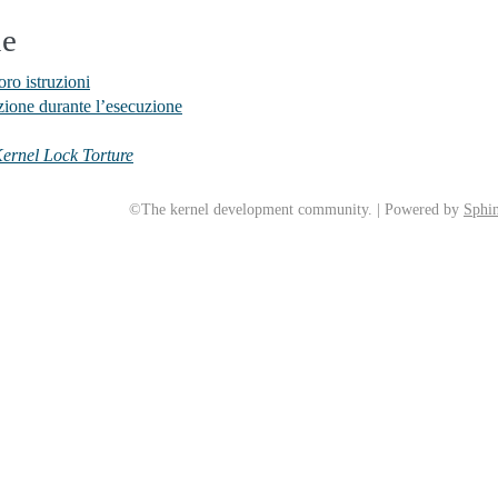
ne
oro istruzioni
zione durante l’esecuzione
ernel Lock Torture
©The kernel development community. | Powered by
Sphin