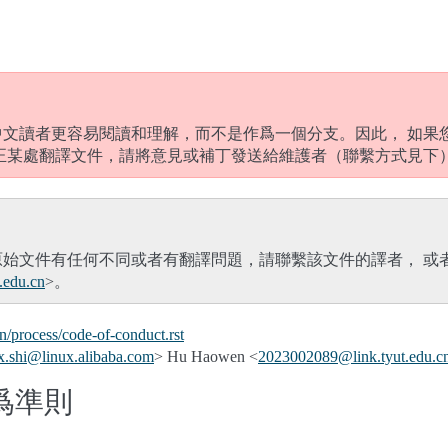
中文讀者更容易閱讀和理解，而不是作爲一個分支。因此， 如果
正某處翻譯文件，請將意見或補丁發送給維護者（聯繫方式見下
原始文件有任何不同或者有翻譯問題，請聯繫該文件的譯者， 或
.
edu
.
cn
>。
/process/code-of-conduct.rst
x
.
shi
@
linux
.
alibaba
.
com
> Hu Haowen <
2023002089
@
link
.
tyut
.
edu
.
c
爲準則