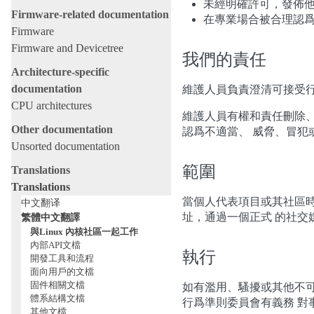
未經明確許可，發佈
Firmware-related documentation
在專業場合被合理認
Firmware
Firmware and Devicetree
我們的責任
Architecture-specific
documentation
維護人員負責澄清可接受
CPU architectures
維護人員有權和責任刪除、
Other documentation
認爲不適當、 威脅、冒犯
Unsorted documentation
範圍
Translations
Translations
當個人代表項目或其社區
中文翻译
址，通過一個正式 的社交
繁體中文翻譯
與Linux 內核社區一起工作
內部API文檔
執行
開發工具和流程
面向用戶的文檔
固件相關文檔
如有濫用、騷擾或其他不
體系結構文檔
行爲準則委員會有義務 
其他文檔