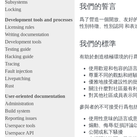
Subsystems
我們的誓言
Locking
爲了營造一個開放、友好
Development tools and processes
性別特徵、性別認同 和表
Licensing rules
Writing documentation
Development tools
我們的標準
Testing guide
Hacking guide
有助於創造積極環境的行
Tracing
使用歡迎和包容的語
Fault injection
尊重不同的觀點和經
Livepatching
優雅地接受建設性的
Rust
關注什麼對社區最有
對其他社區成員表示
User-oriented documentation
Administration
參與者的不可接受行爲包
Build system
Reporting issues
使用性意味的語言或
煽動、侮辱/貶損評論
Userspace tools
公開或私下騷擾
Userspace API