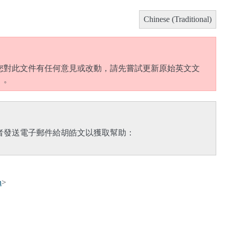
Chinese (Traditional)
您對此文件有任何意見或改動，請先嘗試更新原始英文文
）。
者發送電子郵件給胡皓文以獲取幫助：
n
>