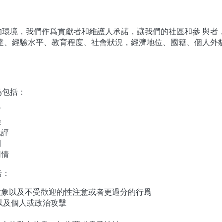
的環境，我們作爲貢獻者和維護人承諾，讓我們的社區和參 與者
達、經驗水平、教育程度、社會狀況，經濟地位、國籍、個人外
爲包括：
言
驗
批評
利
同情
括：
意象以及不受歡迎的性注意或者更過分的行爲
以及個人或政治攻擊