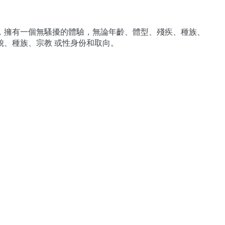
，擁有一個無騷擾的體驗，無論年齡、體型、殘疾、種族、
貌、種族、宗教 或性身份和取向。