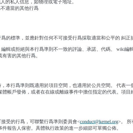
他人的私人信息，如物理或電子地址。
爲不適當的其他行爲
行爲的標準，並應針對任何不可接受行爲採取適當和公平的 糾正
編輯或拒絕與本行爲準則不一致的評論、承諾、代碼、 wiki
或有害的其他行爲。
時，本行爲準則既適用於項目空間，也適用於公共空間。 代表一
媒體帳戶發佈，或者在在線或離線事件中擔任指定的代表。項目
可接受的行爲，可聯繫行爲準則委員會<
conduct
@
kernel
.
org
>。 
對事件報告人保密。具體執行政策的進一步細節可單獨公佈。