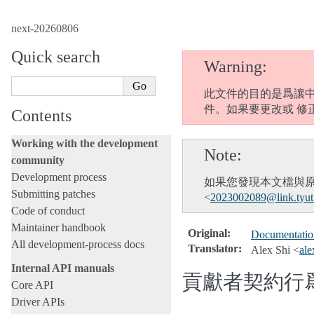
next-20260806
Quick search
Warning
此文件的目的是爲讓
件。如果要更改或 修
Contents
Working with the development
Note
community
Development process
如果您發現本文檔與
Submitting patches
<
2023002089
@
link
.
tyut
Code of conduct
Maintainer handbook
Original
:
Documentation
All development-process docs
Translator
:
Alex Shi <
ale
Internal API manuals
貢獻者契約行
Core API
Driver APIs