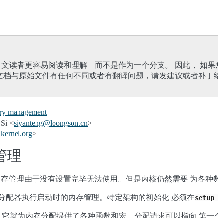
文读者更容易阅读和理解，而不是作为一个分支。 因此， 如
文档与原始文件有任何不同或者有翻译问题，请发建议或者补丁
ry management
Si <
siyanteng
@
loongson
.
cn
>
@
kernel
.
org
>
管理
内存管理由于没有设置完毕无法使用。但是内核仍然需要 为各种
分配器执行启动时的内存管理。特定架构的初始化 必须在
setup_
它就为内存分配提供了各种函数和宏。分配请求可以指向 第一