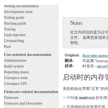
Licensing rules
Writing documentation
Development tools
Testing guide
Note
Hacking guide
Tracing
此文件的目的是为让中
Fault injection
文件。 如果您发现本
Livepatching
帮助。
Rust
User-oriented documentation
Original
:
Boot time memo
Administration
翻译
:
司延腾 Yanteng 
校译
:
Build system
时奎亮 <
alexs
Reporting issues
启动时的内存
Userspace tools
Userspace API
系统初始化早期“正常”的
Firmware-related documentation
Firmware
一个叫做
的专用
memblock
Firmware and Devicetree
一旦早期的内存管理可用，