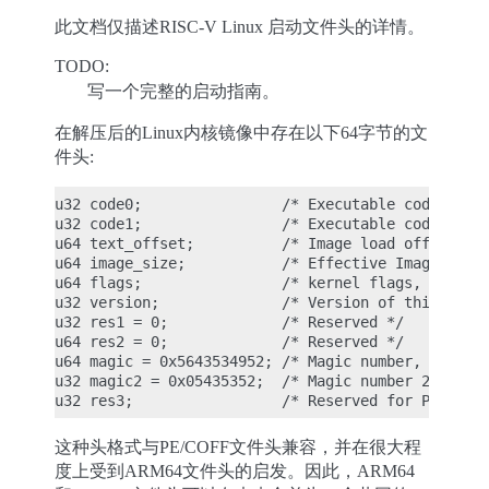
此文档仅描述RISC-V Linux 启动文件头的详情。
TODO:
写一个完整的启动指南。
在解压后的Linux内核镜像中存在以下64字节的文
件头:
u32 code0;                /* Executable code */

u32 code1;                /* Executable code */

u64 text_offset;          /* Image load offset, li
u64 image_size;           /* Effective Image size,
u64 flags;                /* kernel flags, little 
u32 version;              /* Version of this heade
u32 res1 = 0;             /* Reserved */

u64 res2 = 0;             /* Reserved */

u64 magic = 0x5643534952; /* Magic number, little 
u32 magic2 = 0x05435352;  /* Magic number 2, littl
这种头格式与PE/COFF文件头兼容，并在很大程
度上受到ARM64文件头的启发。因此，ARM64