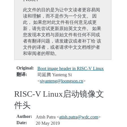
此文件的目的是为让中文读者更容易阅
读和理解，而不是作为一个分支。 因
此， 如果您对此文件有任何意见或更
新，请先尝试更新原始英文文件。 如果
您发现本文档与原始文件有任何不同或
者有翻译问题，请发建议或者补丁给 该
文件的译者，或者请求中文文档维护者
和审阅者的帮助。
Original
:
Boot image header in RISC-V Linux
翻译
:
司延腾 Yanteng Si
<
siyanteng
@
loongson
.
cn
>
RISC-V Linux启动镜像文
件头
Author
:
Atish Patra <
atish
.
patra
@
wdc
.
com
>
Date
:
20 May 2019